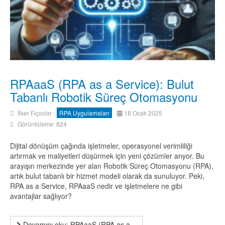
RPAaaS (RPA as a Service): Bulut
Tabanlı Robotik Süreç Otomasyonu
İlker Fıçıcılar
RPA Uygulamaları
18 Ocak 2025
Görüntüleme: 824
Dijital dönüşüm çağında işletmeler, operasyonel verimliliği
artırmak ve maliyetleri düşürmek için yeni çözümler arıyor. Bu
arayışın merkezinde yer alan Robotik Süreç Otomasyonu (RPA),
artık bulut tabanlı bir hizmet modeli olarak da sunuluyor. Peki,
RPA as a Service, RPAaaS nedir ve işletmelere ne gibi
avantajlar sağlıyor?
Devamını oku: RPAaaS (RPA as a...