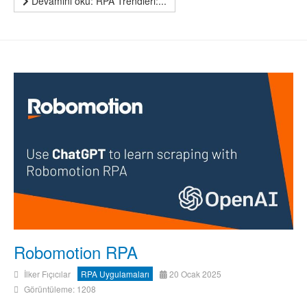
Devamını oku: RPA Trendleri:...
Robomotion RPA
İlker Fıçıcılar
RPA Uygulamaları
20 Ocak 2025
Görüntüleme: 1208