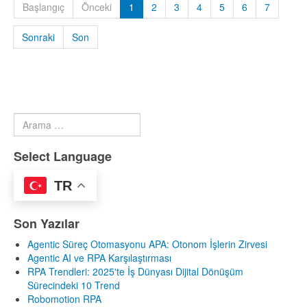
Başlangıç
Önceki
1
2
3
4
5
6
7
Sonraki
Son
Arama
Type 2 or more characters for results.
Select Language
TR
Son Yazılar
Agentic Süreç Otomasyonu APA: Otonom İşlerin Zirvesi
Agentic AI ve RPA Karşılaştırması
RPA Trendleri: 2025'te İş Dünyası Dijital Dönüşüm
Sürecindeki 10 Trend
Robomotion RPA