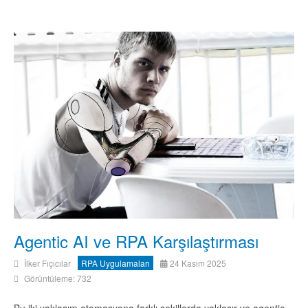
Agentic AI ve RPA Karşılaştırması
İlker Fıçıcılar
RPA Uygulamaları
24 Kasım 2025
Görüntüleme: 732
Bu iki yaklaşım otomasyona farklı şekillerde yaklaşır ve agentic