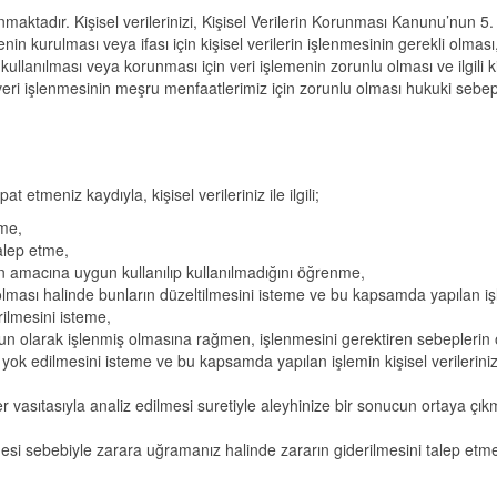
nmaktadır. Kişisel verilerinizi, Kişisel Verilerin Korunması Kanunu’nun 5.
n kurulması veya ifası için kişisel verilerin işlenmesinin gerekli olması
 kullanılması veya korunması için veri işlemenin zorunlu olması ve ilgili k
eri işlenmesinin meşru menfaatlerimiz için zorunlu olması hukuki sebep
 etmeniz kaydıyla, kişisel verileriniz ile ilgili;
nme,
talep etme,
n amacına uygun kullanılıp kullanılmadığını öğrenme,
 olması halinde bunların düzeltilmesini isteme ve bu kapsamda yapılan i
irilmesini isteme,
n olarak işlenmiş olmasına rağmen, işlenmesini gerektiren sebeplerin
a yok edilmesini isteme ve bu kapsamda yapılan işlemin kişisel verileriniz
vasıtasıyla analiz edilmesi suretiyle aleyhinize bir sonucun ortaya çık
mesi sebebiyle zarara uğramanız halinde zararın giderilmesini talep etm