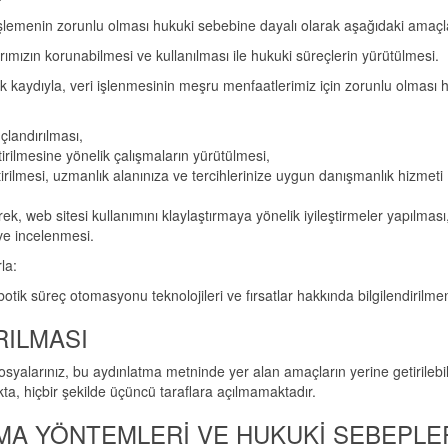
i işlemenin zorunlu olması hukuki sebebine dayalı olarak aşağıdaki amaçl
ızın korunabilmesi ve kullanılması ile hukuki süreçlerin yürütülmesi.
ek kaydıyla, veri işlenmesinin meşru menfaatlerimiz için zorunlu olması 
çlandırılması,
tirilmesine yönelik çalışmaların yürütülmesi,
rilmesi, uzmanlık alanınıza ve tercihlerinize uygun danışmanlık hizmeti
ek, web sitesi kullanımını klaylaştırmaya yönelik iyileştirmeler yapılması
ve incelenmesi.
la:
otik süreç otomasyonu teknolojileri ve fırsatlar hakkında bilgilendirilmen
RILMASI
 dosyalarınız, bu aydınlatma metninde yer alan amaçların yerine getirileb
ta, hiçbir şekilde üçüncü taraflara açılmamaktadır.
AMA YÖNTEMLERİ VE HUKUKİ SEBEPLE