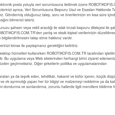
izi elektronik posta yoluyla veri sorumlusuna iletilmek üzere ROBOTIKOF
aleplerinizi ayrıca, Veri Sorumlusuna Başvuru Usul ve Esasları Hakkında T
siniz. Göndermiş olduğunuz talep, soru ve önerilerinizin en kısa süre için
ını bilmenizi isteriz.
urunuzu şahsen veya vekil aracılığı ile ıslak imzalı başvuru dilekçesi ile ş
 ROBOTIKOFIS.COM.TR’den yanlış ve eksik kişisel verilerinizin düzeltilmes
ın bilgilendirilmesini talep etme hakkınız vardır.
erinizi kimse ile paylaşmanız gerektiğini belirtiriz.
ktop hizmetleri kullanırken ROBOTIKOFIS.COM.TR tarafından işletil
lir. Bu uygulama veya Web sitelerinden herhangi birini ziyaret ederseniz
 gözden geçirmelisiniz. Diğer şirketlerin politika ve uygulamalarından
.
an ya da teşvik eden, tehditkâr, hakaret ve küfür içeren, küçük düşü
t ve ırk ayrımcılığı yapan her tür bilgiyi ve malzemeyi reddetme ya da ka
i dondurma ve sonlandırma, zorunlu hallerde ilgili merciilere bildirme h