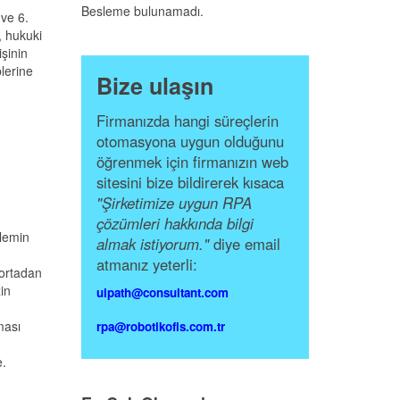
Besleme bulunamadı.
 ve 6.
, hukuki
işinin
lerine
Bize ulaşın
Firmanızda hangi süreçlerin
otomasyona uygun olduğunu
öğrenmek için firmanızın web
sitesini bize bildirerek kısaca
"Şirketimize uygun RPA
çözümleri hakkında bilgi
şlemin
almak istiyorum."
diye email
atmanız yeterli:
 ortadan
in
uipath@consultant.com
ması
rpa@robotikofis.com.tr
e.