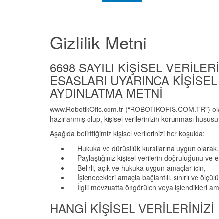
Gizlilik Metni
6698 SAYILI KİŞİSEL VERİLE
ESASLARI UYARINCA KİŞİSEL
AYDINLATMA METNİ
www.RobotikOfis.com.tr (“ROBOTIKOFIS.COM.TR”) olarak
hazırlanmış olup, kişisel verilerinizin korunması hususund
Aşağıda belirttiğimiz kişisel verilerinizi her koşulda;
Hukuka ve dürüstlük kurallarına uygun olarak,
Paylaştığınız kişisel verilerin doğruluğunu ve e
Belirli, açık ve hukuka uygun amaçlar için,
İşlenecekleri amaçla bağlantılı, sınırlı ve ölçülü
İlgili mevzuatta öngörülen veya işlendikleri amaç
HANGİ KİŞİSEL VERİLERİNİZİ