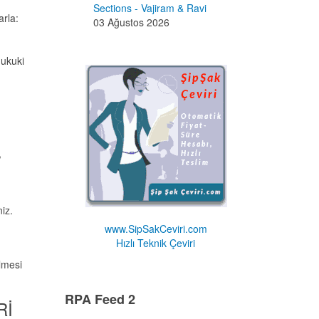
Sections - Vajiram & Ravi
arla:
03 Ağustos 2026
hukuki
,
iz.
www.SipSakCeviri.com
Hızlı Teknik Çeviri
ilmesi
RPA Feed 2
Rİ