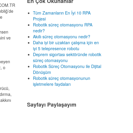
En Çok Okunanlar
IS.COM.TR
ebliğ’de
Tüm Zamanların En İyi 10 RPA
de
Projesi
Robotik süreç otomasyonu RPA
nedir?
ahsen
Akıllı süreç otomasyonu nedir?
ini ve
Daha iyi bir uzaktan çalışma için en
iyi 5 telepresence robotu
Deprem sigortası sektöründe robotik
süreç otomasyonu
meyen
Robotik Süreç Otomasyonu ile Dijital
, o
Dönüşüm
Robotik süreç otomasyonunun
işletmelere faydaları
rücü,
ldırma,
akkını
Sayfayı Paylaşayım