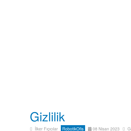
Gizlilik
İlker Fıçıcılar
RobotikOfis
08 Nisan 2023
G