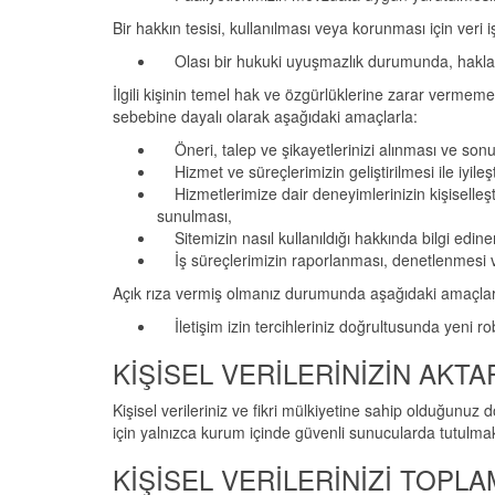
Bir hakkın tesisi, kullanılması veya korunması için ver
Olası bir hukuki uyuşmazlık durumunda, haklarım
İlgili kişinin temel hak ve özgürlüklerine zarar vermem
sebebine dayalı olarak aşağıdaki amaçlarla:
Öneri, talep ve şikayetlerinizi alınması ve sonu
Hizmet ve süreçlerimizin geliştirilmesi ile iyileş
Hizmetlerimize dair deneyimlerinizin kişiselleşti
sunulması,
Sitemizin nasıl kullanıldığı hakkında bilgi ediner
İş süreçlerimizin raporlanması, denetlenmesi 
Açık rıza vermiş olmanız durumunda aşağıdaki amaçlar
İletişim izin tercihleriniz doğrultusunda yeni rob
KİŞİSEL VERİLERİNİZİN AKTA
Kişisel verileriniz ve fikri mülkiyetine sahip olduğunuz
için yalnızca kurum içinde güvenli sunucularda tutulmak
KİŞİSEL VERİLERİNİZİ TOPL