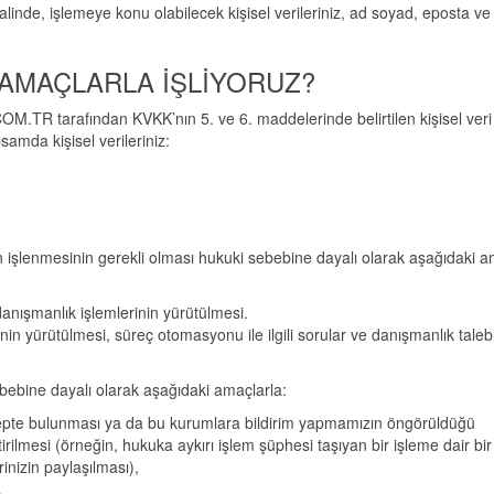
linde, işlemeye konu olabilecek kişisel verileriniz, ad soyad, eposta ve
İ AMAÇLARLA İŞLİYORUZ?
COM.TR tarafından KVKK’nın 5. ve 6. maddelerinde belirtilen kişisel veri
amda kişisel verileriniz:
rin işlenmesinin gerekli olması hukuki sebebine dayalı olarak aşağıdaki a
danışmanlık işlemlerinin yürütülmesi.
nin yürütülmesi, süreç otomasyonu ile ilgili sorular ve danışmanlık taleb
ebebine dayalı olarak aşağıdaki amaçlarla:
epte bulunması ya da bu kurumlara bildirim yapmamızın öngörüldüğü
rilmesi (örneğin, hukuka aykırı işlem şüphesi taşıyan bir işleme dair bi
nizin paylaşılması),
.