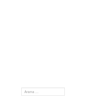
Arama
Type 2 or more characters for results.