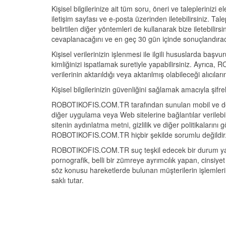
Kişisel bilgilerinize ait tüm soru, öneri ve taleplerin
iletişim sayfası ve e-posta üzerinden iletebilirsiniz. T
belirtilen diğer yöntemleri de kullanarak bize iletebilir
cevaplanacağını ve en geç 30 gün içinde sonuçlandıracağ
Kişisel verilerinizin işlenmesi ile ilgili hususlarda başv
kimliğinizi ispatlamak suretiyle yapabilirsiniz. Ayrıca,
verilerinin aktarıldığı veya aktarılmış olabileceği alıcılar
Kişisel bilgilerinizin güvenliğini sağlamak amacıyla şifrel
ROBOTIKOFIS.COM.TR tarafından sunulan mobil ve des
diğer uygulama veya Web sitelerine bağlantılar verilebi
sitenin aydınlatma metni, gizlilik ve diğer politikalarını
ROBOTIKOFIS.COM.TR hiçbir şekilde sorumlu değildir
ROBOTIKOFIS.COM.TR suç teşkil edecek bir durum yarat
pornografik, belli bir zümreye ayrımcılık yapan, cinsiye
söz konusu hareketlerde bulunan müşterilerin işlemlerin
saklı tutar.