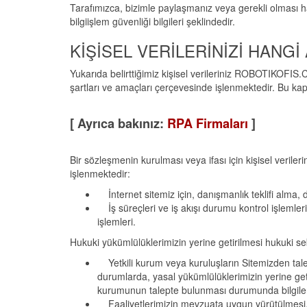
Tarafımızca, bizimle paylaşmanız veya gerekli olması ha
bilgiişlem güvenliği bilgileri şeklindedir.
KİŞİSEL VERİLERİNİZİ HANG
Yukarıda belirttiğimiz kişisel verileriniz ROBOTIKOFIS.
şartları ve amaçları çerçevesinde işlenmektedir. Bu kaps
[ Ayrıca bakınız:
RPA Firmaları
]
Bir sözleşmenin kurulması veya ifası için kişisel verile
işlenmektedir:
İnternet sitemiz için, danışmanlık teklifi alma, 
İş süreçleri ve iş akışı durumu kontrol işlemleri
işlemleri.
Hukuki yükümlülüklerimizin yerine getirilmesi hukuki s
Yetkili kurum veya kuruluşların Sitemizden tal
durumlarda, yasal yükümlülüklerimizin yerine geti
kurumunun talepte bulunması durumunda bilgileri
Faaliyetlerimizin mevzuata uygun yürütülmesi