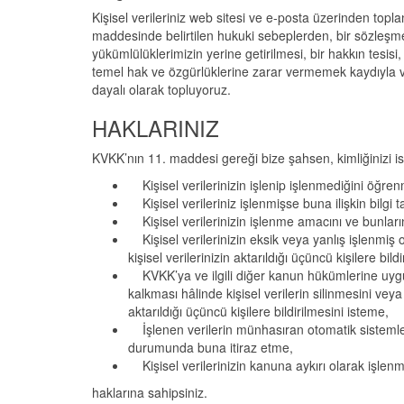
Kişisel verileriniz web sitesi ve e-posta üzerinden topla
maddesinde belirtilen hukuki sebeplerden, bir sözleşmeni
yükümlülüklerimizin yerine getirilmesi, bir hakkın tesisi,
temel hak ve özgürlüklerine zarar vermemek kaydıyla v
dayalı olarak topluyoruz.
HAKLARINIZ
KVKK’nın 11. maddesi gereği bize şahsen, kimliğinizi ispat
Kişisel verilerinizin işlenip işlenmediğini öğre
Kişisel verileriniz işlenmişse buna ilişkin bilgi 
Kişisel verilerinizin işlenme amacını ve bunları
Kişisel verilerinizin eksik veya yanlış işlenmiş
kişisel verilerinizin aktarıldığı üçüncü kişilere bild
KVKK’ya ve ilgili diğer kanun hükümlerine uygu
kalkması hâlinde kişisel verilerin silinmesini vey
aktarıldığı üçüncü kişilere bildirilmesini isteme,
İşlenen verilerin münhasıran otomatik sistemler 
durumunda buna itiraz etme,
Kişisel verilerinizin kanuna aykırı olarak işlen
haklarına sahipsiniz.