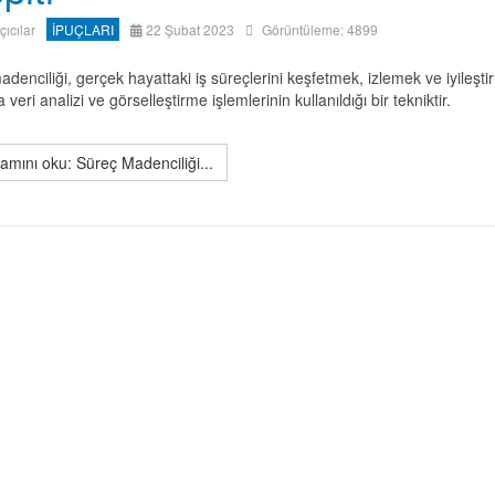
ıçıcılar
İPUÇLARI
22 Şubat 2023
Görüntüleme: 4899
denciliği, gerçek hayattaki iş süreçlerini keşfetmek, izlemek ve iyileşt
 veri analizi ve görselleştirme işlemlerinin kullanıldığı bir tekniktir.
mını oku: Süreç Madenciliği...