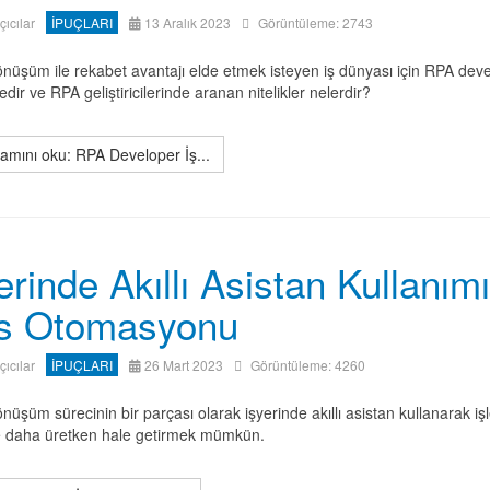
ıçıcılar
İPUÇLARI
13 Aralık 2023
Görüntüleme: 2743
dönüşüm ile rekabet avantajı elde etmek isteyen iş dünyası için RPA deve
edir ve RPA geliştiricilerinde aranan nitelikler nelerdir?
mını oku: RPA Developer İş...
erinde Akıllı Asistan Kullanımı
is Otomasyonu
ıçıcılar
İPUÇLARI
26 Mart 2023
Görüntüleme: 4260
dönüşüm sürecinin bir parçası olarak işyerinde akıllı asistan kullanarak iş
e daha üretken hale getirmek mümkün.