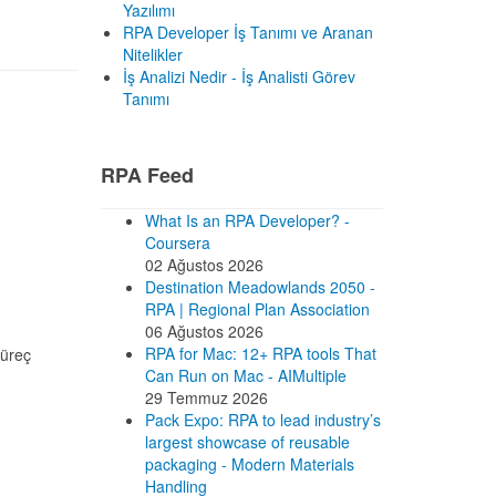
Yazılımı
RPA Developer İş Tanımı ve Aranan
Nitelikler
İş Analizi Nedir - İş Analisti Görev
Tanımı
RPA Feed
What Is an RPA Developer? -
Coursera
02 Ağustos 2026
Destination Meadowlands 2050 -
RPA | Regional Plan Association
06 Ağustos 2026
RPA for Mac: 12+ RPA tools That
süreç
Can Run on Mac - AIMultiple
29 Temmuz 2026
Pack Expo: RPA to lead industry’s
largest showcase of reusable
packaging - Modern Materials
Handling