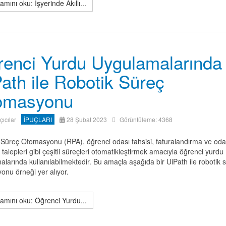
mını oku: İşyerinde Akıllı...
enci Yurdu Uygulamalarında
ath ile Robotik Süreç
omasyonu
ıçıcılar
İPUÇLARI
28 Şubat 2023
Görüntüleme: 4368
 Süreç Otomasyonu (RPA), öğrenci odası tahsisi, faturalandırma ve oda
i talepleri gibi çeşitli süreçleri otomatikleştirmek amacıyla öğrenci yurdu
larında kullanılabilmektedir. Bu amaçla aşağıda bir UiPath ile robotik 
onu örneği yer alıyor.
mını oku: Öğrenci Yurdu...