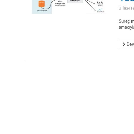
İlker F
Süreç ma
amacıyla
Deva