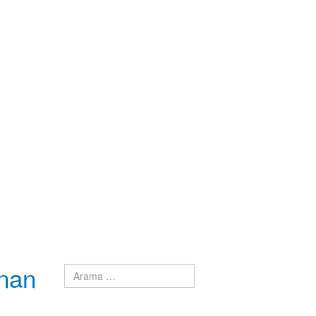
anan
Arama
Type 2 or more characters for results.