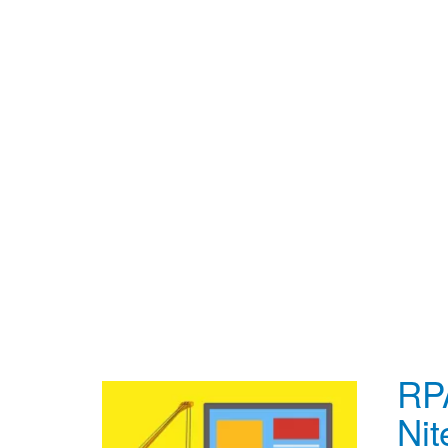
RPA
Nit