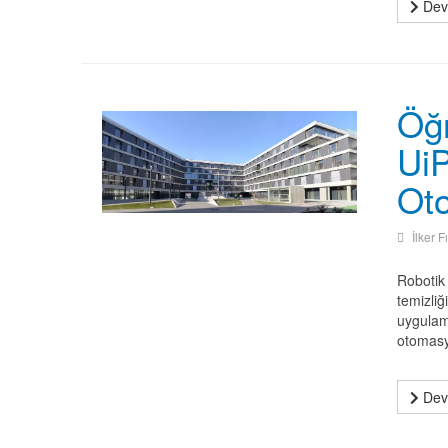
Deva
Öğr
UiP
Ot
İlker F
Robotik
temizliğ
uygulama
otomasy
Deva