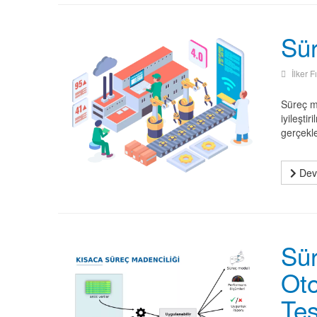
Sür
İlker F
Süreç ma
iyileşti
gerçekle
Deva
Sür
Oto
Tes