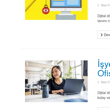
İlker F
Dijital 
tanımı n
Deva
İşy
Of
İlker F
Dijital 
kolay v