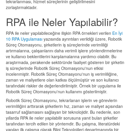
tekrarlanması, hizmet süreçlerinin geliştirilmesini
zorlaştırmaktadır.
RPA ile Neler Yapılabilir?
RPA ile neler yapılabileceğine ilişkin RPA örnekleri verilen
En İyi
10 RPA Uygulaması
yazısında ayrıntıları verildiği üzere, Robotik
Süreç Otomasyonu, şirketlerin iş süreçlerinde verimliliği
artırmalarına, çalışanlarını daha verimli işlere yönlendirmelerine
ve kullanıcı beklentilerini karşılamalarına yardımcı olabilir. Bu
araştırmada, perakende sektöründe faaliyet gösteren bir şirketin
iş süreçlerinde Robotik Süreç Otomasyonu'nun etkisi
incelenmiştir. Robotik Süreç Otomasyonu'nun iş verimliliğine,
zaman ve maliyetlere olan katkısı ölçülmüştür ve son kullanıcı
tarafındaki riskler de değerlendirilmiştir. Örnek bir uygulama ile
Robotik Süreç Otomasyonu'nun kullanımı gösterilmiştir.
Robotik Süreç Otomasyonu, tekrarlanan işlerin ve görevlerin
verimliliğini arttırarak şirketlerin hız, zaman ve maliyet açısından
tasarruf sağlamasını sağlayan bir teknolojidir. Bu nedenle, son
yıllarda RPA ile neler yapılabilir sorusuna yanıt bulan şirketler
tarafından tercih edilen bir yöntemdir. Bu çalışma, literatürdeki
yapılan ilk çalışma olarak Bilgi Teknolojileri departmanında bir