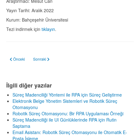
Araştırmacı: Mesut Can
Yayın Tarihi: Aralık 2022
Kurum: Bahçeşehir Üniversitesi
Tezi indirmek için
tıklayın
.
Önceki makale: Elektronik Belge Yönetim Sistemleri ve Robotik Süreç Otom
Sonraki makale: Robotik Süreç Otomasyonu: Bir RPA Uygulama
Önceki
Sonraki
İlgili diğer yazılar
Süreç Madenciliği Yöntemi ile RPA için Süreç Geliştirme
Elektronik Belge Yönetim Sistemleri ve Robotik Süreç
Otomasyonu
Robotik Süreç Otomasyonu: Bir RPA Uygulaması Örneği
Süreç Madenciliği ile UI Günlüklerinde RPA için Rutin
Saptama
Email Asistanı: Robotik Süreç Otomasyonu ile Otomatik E-
Posta İşleme