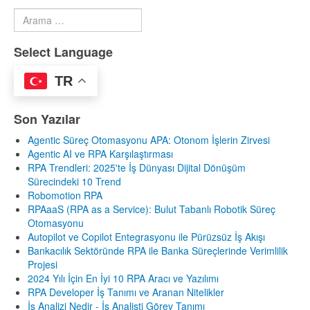
Arama
Type 2 or more characters for results.
Select Language
TR
Son Yazılar
Agentic Süreç Otomasyonu APA: Otonom İşlerin Zirvesi
Agentic AI ve RPA Karşılaştırması
RPA Trendleri: 2025'te İş Dünyası Dijital Dönüşüm
Sürecindeki 10 Trend
Robomotion RPA
RPAaaS (RPA as a Service): Bulut Tabanlı Robotik Süreç
Otomasyonu
Autopilot ve Copilot Entegrasyonu ile Pürüzsüz İş Akışı
Bankacılık Sektöründe RPA ile Banka Süreçlerinde Verimlilik
Projesi
2024 Yılı İçin En İyi 10 RPA Aracı ve Yazılımı
RPA Developer İş Tanımı ve Aranan Nitelikler
İş Analizi Nedir - İş Analisti Görev Tanımı