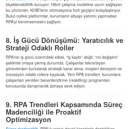
ölçeklenebilirlik sunuyor. Hibrit çalışma modeline uyum sağlayan
bu çözümler, KOBİ’lerin otomasyona hızlı geçişini kolaylaştırıyor.
Bulut-native platformlar, kurumların altyapı yatırımı yapmadan
RPA’yi benimsemesini sağlıyor.
8. İş Gücü Dönüşümü: Yaratıcılık ve
Strateji Odaklı Roller
RPA’nin iş gücü üzerindeki etkisi, “iş kaybı” değil, “rol değişimi”
şeklinde ortaya çıkmış durumda. Çalışanlar tekrarlayan
görevlerden kurtularak stratejik karar alma, müşteri deneyimi ve
inovasyon odaklı rollere kayacak. Yeni RPA trendleri, kurumlara
çalışanları yeniden becerilendirme (reskilling) programları
konusunda danışmanlık almaya sevk ediyor.
9. RPA Trendleri Kapsamında Süreç
Madenciliği ile Proaktif
Optimizasyon
Süreç madenciliği
, RPA’yi veriye dayalı kararlarla destekliyor.