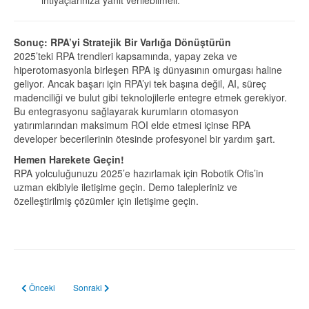
ihtiyaçlarınıza yanıt verilebilmeli.
Sonuç: RPA’yi Stratejik Bir Varlığa Dönüştürün
2025’teki RPA trendleri kapsamında, yapay zeka ve
hiperotomasyonla birleşen RPA iş dünyasının omurgası haline
geliyor. Ancak başarı için RPA’yi tek başına değil, AI, süreç
madenciliği ve bulut gibi teknolojilerle entegre etmek gerekiyor.
Bu entegrasyonu sağlayarak kurumların otomasyon
yatırımlarından maksimum ROI elde etmesi içinse RPA
developer becerilerinin ötesinde profesyonel bir yardım şart.
Hemen Harekete Geçin!
RPA yolculuğunuzu 2025’e hazırlamak için Robotik Ofis’in
uzman ekibiyle iletişime geçin. Demo talepleriniz ve
özelleştirilmiş çözümler için iletişime geçin.
Önceki makale: Agentic AI ve RPA Karşılaştırması
Sonraki makale: Robomotion RPA
Önceki
Sonraki