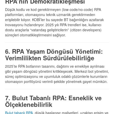
RPA’nin Demokratikleşmesi
Düşük kodlu ve kod gerektirmeyen (low-code/no-code) RPA
platformları, otomasyonu teknik uzmanlık gerektirmeden
erişilebilir kılıyor. KOBİ’ler bu sayede BT bağımlılığını azaltarak
inovasyonu hızlandırıyor. 2025 yılı RPA trendleri ise, kullanıcı
dostu araçlarla “vatandaş geliştiricilerin” (citizen developers)
süreçleri otomatikleştirmesini sağlıyor.
6. RPA Yaşam Döngüsü Yönetimi:
Verimlilikten Sürdürülebilirliğe
2025’te RPA botlarının tasarımı, dağıtımı ve emekliye ayrılması
gibi yaşam döngüsü yönetimi kritikleşecek. Merkezi bot yönetimi,
süreç optimizasyonu ve uyumluluk odaklı çözümlerle kurumların
otomasyon portföyünü verimli şekilde yönetmek gayet mümkün.
7. Bulut Tabanlı RPA: Esneklik ve
Ölçeklenebilirlik
Bulut tabanlı RPA
, düşük başlangıç maliyetleri, uzaktan erişim ve