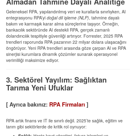
Almadan Tahmine Dayalı Analitiğe
Geleneksel RPA, yapılandırılmış veri ve kurallarla sınırlıyken, AI
entegrasyonu RPA’yi
doğal dil işleme (NLP)
, tahmine dayalı
bakım ve karmaşık karar alma süreçlerine taşıyor. Örneğin,
bankacılık sektöründe AI destekli RPA, gerçek zamanlı
dolandırıcılık tespitiyle güvenliği artırıyor. Forrester, 2025 RPA
trendleri raporunda RPA pazarının 22 milyar dolara ulaşacağını
öngörüyor. Yeni RPA trendleri arasında göze çarpan AI ve RPA
sinerjisi kurumlara dinamik çözümler sunarak operasyonel
verimliliği maksimize ediyor.
3. Sektörel Yayılım: Sağlıktan
Tarıma Yeni Ufuklar
[ Ayrıca bakınız:
RPA Firmaları
]
RPA artık finans ve IT ile sınırlı değil. 2025’te sağlık, eğitim ve
tarım gibi sektörlerde de kritik rol oynuyor:
Sağlık
: Hasta kayıt yönetimi, fatura işlemleri ve