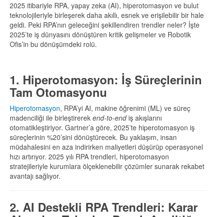
2025 itibariyle RPA, yapay zeka (AI), hiperotomasyon ve bulut
teknolojileriyle birleşerek daha akıllı, esnek ve erişilebilir bir hale
geldi. Peki RPA’nın geleceğini şekillendiren trendler neler? İşte
2025’te iş dünyasını dönüştüren kritik gelişmeler ve Robotik
Ofis’in bu dönüşümdeki rolü.
1. Hiperotomasyon: İş Süreçlerinin
Tam Otomasyonu
Hiperotomasyon
, RPA’yi AI, makine öğrenimi (ML) ve süreç
madenciliği ile birleştirerek
end-to-end
iş akışlarını
otomatikleştiriyor. Gartner’a göre, 2025’te hiperotomasyon iş
süreçlerinin %20’sini dönüştürecek. Bu yaklaşım, insan
müdahalesini en aza indirirken maliyetleri düşürüp operasyonel
hızı artırıyor. 2025 yılı RPA trendleri, hiperotomasyon
stratejileriyle kurumlara ölçeklenebilir çözümler sunarak rekabet
avantajı sağlıyor.
2. AI Destekli RPA Trendleri: Karar