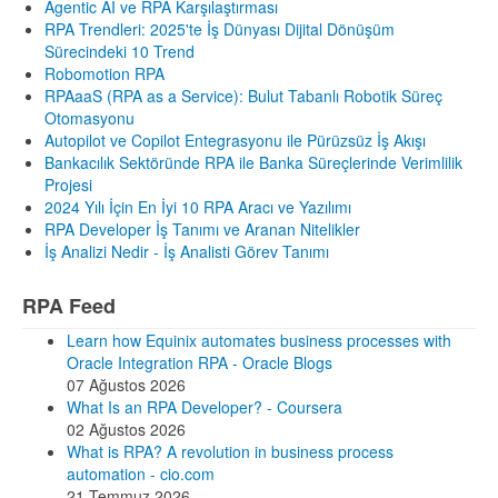
Agentic AI ve RPA Karşılaştırması
RPA Trendleri: 2025'te İş Dünyası Dijital Dönüşüm
Sürecindeki 10 Trend
Robomotion RPA
RPAaaS (RPA as a Service): Bulut Tabanlı Robotik Süreç
Otomasyonu
Autopilot ve Copilot Entegrasyonu ile Pürüzsüz İş Akışı
Bankacılık Sektöründe RPA ile Banka Süreçlerinde Verimlilik
Projesi
2024 Yılı İçin En İyi 10 RPA Aracı ve Yazılımı
RPA Developer İş Tanımı ve Aranan Nitelikler
İş Analizi Nedir - İş Analisti Görev Tanımı
RPA Feed
Learn how Equinix automates business processes with
Oracle Integration RPA - Oracle Blogs
07 Ağustos 2026
What Is an RPA Developer? - Coursera
02 Ağustos 2026
What is RPA? A revolution in business process
automation - cio.com
21 Temmuz 2026