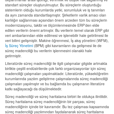
standart süreçler oluşturulmuştur. Bu süreçlerin oluşturduğu
sistemlerin olduğu kurumlarda yetki, sorumluluk ve iş tanımları
da aynı zamanda standartlaşmıştır. Şirketlerin varlık amacı olan
karlılığın sağlanması açısından önem arzeden tüm bu süreçlerin
modernizasyonu, takibi ve ölçümlenmesinde ERP’den elde
edilen verilerin önemi artmıştır. Bu verilerin temel olarak ERP gibi
veri ambarlarından elde edilmesi ve işlenebilir hale getirilmesi ile
veri bilimi gelişmiştir. Makine öğrenmesi, İş akış yönetimi (WFM),
İş Süreç Yönetimi
(BPM) gibi kavramların da gelişmesi ile de
süreç madenciliği bu verilerin işlenmesini olanaklı hale
getirmiştir.
Literatürde süreç madenciliği ile ilgili çalışmalar gitgide artmakla
birlikte çeşitli endüstrilerde çok farklı organizasyonlar için süreç
madenciliği çalışmaları yapılmaktadır. Literatürde, yükseköğretim
kurumlarında yazılım geliştirme çalışmalarında süreç madenciliği
çalışmaları yapılmıştır ve bu bağlamda bu çalışmanın literatüre
katkı sağlayacağı da düşülmektedir.
Süreç madenciliği ve süreç haritalama birbiri ile oldukça ilintilidir.
Süreç haritalama süreç madenciliğinin bir parçası, süreç
madenciliğinin içinde bir kavramdır. Bu tez çalışması kapsamında
süreç madenciliği yazılımından faydalanarak süreç haritalama