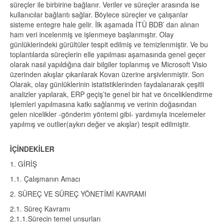
süreçler ile birbirine bağlanır. Veriler ve süreçler arasında ise
kullanıcılar bağlantı sağlar. Böylece süreçler ve çalışanlar
sisteme entegre hale gelir. İlk aşamada İTÜ BDB’ dan alınan
ham veri incelenmiş ve işlenmeye başlanmıştır. Olay
günlüklerindeki gürültüler tespit edilmiş ve temizlenmiştir. Ve bu
toplantılarda süreçlerin elle yapılması aşamasında genel geçer
olarak nasıl yapıldığına dair bilgiler toplanmış ve Microsoft Visio
üzerinden akışlar çıkarılarak Kovan üzerine arşivlenmiştir. Son
Olarak, olay günlüklerinin istatistiklerinden faydalanarak çeşitli
analizler yapılarak, ERP geçiş’te genel bir hat ve önceliklendirme
işlemleri yapılmasına katkı sağlanmış ve verinin doğasından
gelen nicelikler -gönderim yöntemi gibi- yardımıyla incelemeler
yapılmış ve outlier(aykırı değer ve akışlar) tespit edilmiştir.
İÇİNDEKİLER
1. GİRİŞ
1.1. Çalışmanın Amacı
2. SÜREÇ VE SÜREÇ YÖNETİMİ KAVRAMI
2.1. Süreç Kavramı
2.1.1.Sürecin temel unsurları