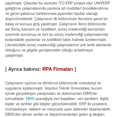
yapılmıştır. Çıkarılan bu süreçler İTÜ ERP projesi olan UNIVERP
geliştirme çalışmalarında yazılıma ait modülleri önceliklendirme
ve genel şablonun belirlenmesi açısından faydalı olacağı
düşünülmektedir. Çalışmanın ilk bölümünde literatüre genel bir
bakış ve konuya giriş yapılmıştır. Çalışmanın İkinci bölümünde
ise Süreç kavramı ve özellikleri, süreç madenciliği kavramları
üzerinde durulmuş ve tüm bu süreç madenciliği çalışmalarında
kullanılabilir yazılımlar ve özellikleri tablo halinde özetlenmiştir.
Literatürdeki süreç madenciliği çalışmalarının çok farklı alanlarda
olduğunu ve gitgide genişlemekte olduğu anlatılmaya
çalışılmıştır.
[ Ayrıca bakınız:
RPA Firmaları
]
Çalışmanın üçüncü ve dördüncü bölümünde metodoloji ve
uygulama açıklanmıştır. İstanbul Teknik Üniversitesi, kurum
içinde gerçekleşen yazışmaları ve dokümanları EBYS’de
tutmaktadır.
EBYS
aracılığıyla veri başlıkları, veri içerikleri, ilişkili
kişiler ve tarihler gibi bilgiler görüntülenebilir. ERP ile projelere,
muhasebeye, risklere ve mevzuata uyan sistemler tasarlanabilir.
EBYS’den alınan veriler ve departmanlardan gelen iş akışları,