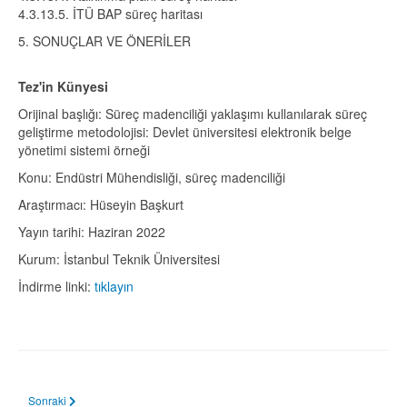
4.3.13.5. İTÜ BAP süreç haritası
5. SONUÇLAR VE ÖNERİLER
Tez'in Künyesi
Orijinal başlığı: Süreç madenciliği yaklaşımı kullanılarak süreç
geliştirme metodolojisi: Devlet üniversitesi elektronik belge
yönetimi sistemi örneği
Konu: Endüstri Mühendisliği, süreç madenciliği
Araştırmacı: Hüseyin Başkurt
Yayın tarihi: Haziran 2022
Kurum: İstanbul Teknik Üniversitesi
İndirme linki:
tıklayın
Sonraki makale: Elektronik Belge Yönetim Sistemleri ve Robotik Süreç Otom
Sonraki