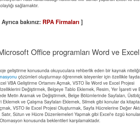
olaylığı sağlamaktır.
[ Ayrıca bakınız:
RPA Firmaları
]
Microsoft Office programları Word ve Excel 
oje geliştirme konusunda okuyuculara rehberlik eden bir kaynak niteliği
omasyonu
çözümleri oluşturmayı öğrenmek isteyenler için özellikle faydal
 Excel VBA Geliştirme Ortamını Açmak, VSTO İle Word ve Excel Projesi
elliklerini Değiştirmek, Belgeye Tablo Eklemek, Resim, Yer İşareti ve B
gede Metin Aramak ve Değiştirmek, Belge Bölümlerinde Sayfaları, Üstbilg
eri Eklemek ve Çalışma Sayfaları Eklemek, Silmek gibi konular da kitapta
ı Açmak, VSTO ile Excel Projesi Oluşturmak, Sayfa Hücrelerine Değer Ak
Satır, Sütun ve Hücre Düzenlemeleri Yapmak gibi Excel'e özgü konular
 Otomasyon konusunda beklentileri karşılamaktadır.