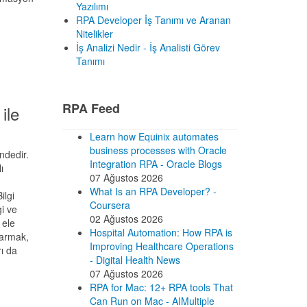
Yazılımı
RPA Developer İş Tanımı ve Aranan
Nitelikler
İş Analizi Nedir - İş Analisti Görev
Tanımı
RPA Feed
ile
Learn how Equinix automates
business processes with Oracle
ndedir.
Integration RPA - Oracle Blogs
ı
07 Ağustos 2026
What Is an RPA Developer? -
ilgi
Coursera
i ve
02 Ağustos 2026
 ele
Hospital Automation: How RPA is
tarmak,
Improving Healthcare Operations
ı da
- Digital Health News
07 Ağustos 2026
RPA for Mac: 12+ RPA tools That
Can Run on Mac - AIMultiple