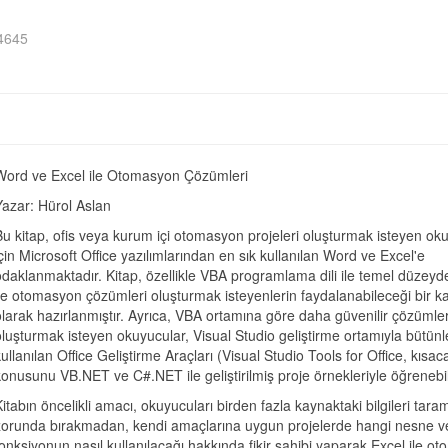
4645
Word ve Excel ile Otomasyon Çözümleri
Yazar: Hürol Aslan
Bu kitap, ofis veya kurum içi otomasyon projeleri oluşturmak isteyen ok
için Microsoft Office yazılımlarından en sık kullanılan Word ve Excel'e
odaklanmaktadır. Kitap, özellikle VBA programlama dili ile temel düzeyd
ile otomasyon çözümleri oluşturmak isteyenlerin faydalanabileceği bir 
olarak hazırlanmıştır. Ayrıca, VBA ortamına göre daha güvenilir çözümle
oluşturmak isteyen okuyucular, Visual Studio geliştirme ortamıyla bütünl
kullanılan Office Geliştirme Araçları (Visual Studio Tools for Office, kıs
konusunu VB.NET ve C#.NET ile geliştirilmiş proje örnekleriyle öğrenebili
Kitabın öncelikli amacı, okuyucuları birden fazla kaynaktaki bilgileri tara
zorunda bırakmadan, kendi amaçlarına uygun projelerde hangi nesne v
fonksiyonun nasıl kullanılacağı hakkında fikir sahibi yaparak Excel ile o