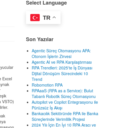
Select Language
TR
Son Yazılar
Agentic Süreç Otomasyonu APA:
Otonom İşlerin Zirvesi
Agentic AI ve RPA Karşılaştırması
uyucular
RPA Trendleri: 2025'te İş Dünyası
Dijital Dönüşüm Sürecindeki 10
e Excel
Trend
kaynak
Robomotion RPA
r
RPAaaS (RPA as a Service): Bulut
eşik
Tabanlı Robotik Süreç Otomasyonu
aca VSTO)
Autopilot ve Copilot Entegrasyonu ile
rler.
Pürüzsüz İş Akışı
Bankacılık Sektöründe RPA ile Banka
mak
Süreçlerinde Verimlilik Projesi
eya
2024 Yılı İçin En İyi 10 RPA Aracı ve
tomasyon