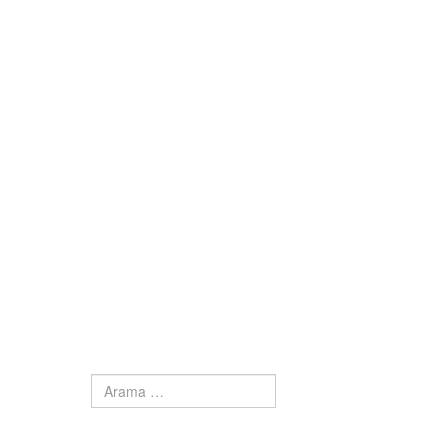
Arama
Type 2 or more characters for results.