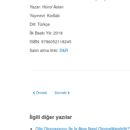
Yazar: Hürol Aslan
Yayınevi: Kodlab
Dili: Türkçe
İlk Baskı Yılı: 2018
ISBN: 9786052118245
Satın alma linki:
D&R
Önceki makale: İş Otomasyonu: Daha Az Çalışarak Daha Çok
Sonraki makale: UiPath Robotik Süreç Otomasy
Önceki
Sonraki
İlgili diğer yazılar
Ofis Otomasyonu İle İş Akışı Nasıl Otomatikleştirilir?