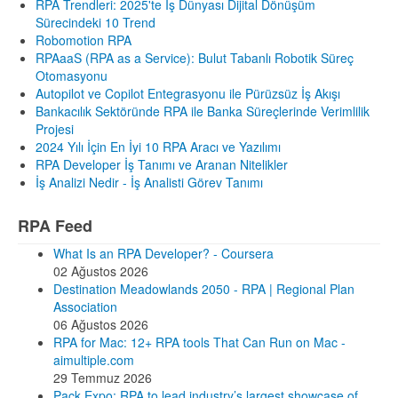
RPA Trendleri: 2025'te İş Dünyası Dijital Dönüşüm
Sürecindeki 10 Trend
Robomotion RPA
RPAaaS (RPA as a Service): Bulut Tabanlı Robotik Süreç
Otomasyonu
Autopilot ve Copilot Entegrasyonu ile Pürüzsüz İş Akışı
Bankacılık Sektöründe RPA ile Banka Süreçlerinde Verimlilik
Projesi
2024 Yılı İçin En İyi 10 RPA Aracı ve Yazılımı
RPA Developer İş Tanımı ve Aranan Nitelikler
İş Analizi Nedir - İş Analisti Görev Tanımı
RPA Feed
What Is an RPA Developer? - Coursera
02 Ağustos 2026
Destination Meadowlands 2050 - RPA | Regional Plan
Association
06 Ağustos 2026
RPA for Mac: 12+ RPA tools That Can Run on Mac -
aimultiple.com
29 Temmuz 2026
Pack Expo: RPA to lead industry’s largest showcase of