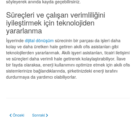
söyleyerek anında kayda geçebilirsiniz.
Süreçleri ve çalışan verimliliğini
iyileştirmek için teknolojiden
yararlanma
İşyerinde
dijital dönüşüm
sürecinin bir parçası da işleri daha
kolay ve daha üretken hale getiren akıllı ofis asistanları gibi
teknolojilerden yararlanmak. Akıllı işyeri asistanları, ticairi iletişimi
ve süreçleri daha verimli hale getirerek kolaylaştırabiliyor. İlave
bir fayda olaraksa, enerji kullanımını optimize etmek için akıllı ofis
sistemlerinize bağlandıklarında, şirketinizdeki enerji israfını
durdurmaya da yardımcı olabiliyorlar.
Önceki makale: RPA Developer İş Tanımı ve Aranan Nitelikler
Sonraki makale: Öğrenci Yurdu Uygulamalarında UiPath ile R
Önceki
Sonraki