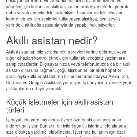
başlayan bir trend. Bir zamanlar yalnızca ev otomasyonu ve
yönetimi için kullanılan akıllı asistanlar, artık işyerlerinde giderek
daha yararlı amaçlar için kullanılıyor. İnsanlar evdeki cihazları
kontrol etmek için seslerini kullanmaya alıştıkça, aynı şeyi iş
yerindeki akıllı ofis asistanlarıyla da yapabilmek istiyorlar.
Akıllı asistan nedir?
Akıllı asistanlar, bilgiye erişmek, görevleri yerine getirmek veya
diğer cihazları kontrol etmek için kullanabileceğiniz yazılımlara
sahip cihazlardır. Bilgisayarınızda veya telefonunuzda da bir akıllı
asistan olmasına rağmen, çoğu kişi bunları bir akıllı hoparlör
aracılığıyla kullanmaktadır. En bilinenleri arasındaysa Alexa, Siri,
Cortana ve Google Assistant yer alıyor. İş dünyasına yönelik yeni
asistanlar da ortaya çıkmakta.
Küçük işletmeler için akıllı asistan
türleri
İş hayatında yardımcı olmak üzere özellişmiş akıllı asistanlar
giderek gelişiyor. Bunların en iyileri günlük işlerinizi ele almada
size oldukça yardımcı olabilmekte. İşyerinde kullanım için özel