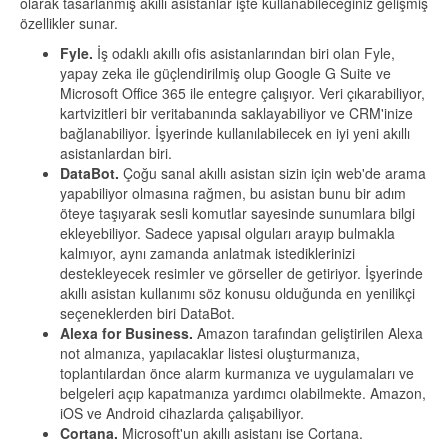
olarak tasarlanmış akıllı asistanlar işte kullanabileceğiniz gelişmiş
özellikler sunar.
Fyle.
İş odaklı akıllı ofis asistanlarından biri olan Fyle,
yapay zeka ile güçlendirilmiş olup Google G Suite ve
Microsoft Office 365 ile entegre çalışıyor. Veri çıkarabiliyor,
kartvizitleri bir veritabanında saklayabiliyor ve CRM'inize
bağlanabiliyor. İşyerinde kullanılabilecek en iyi yeni akıllı
asistanlardan biri.
DataBot.
Çoğu sanal akıllı asistan sizin için web'de arama
yapabiliyor olmasına rağmen, bu asistan bunu bir adım
öteye taşıyarak sesli komutlar sayesinde sunumlara bilgi
ekleyebiliyor. Sadece yapısal olguları arayıp bulmakla
kalmıyor, aynı zamanda anlatmak istediklerinizi
destekleyecek resimler ve görseller de getiriyor. İşyerinde
akıllı asistan kullanımı söz konusu olduğunda en yenilikçi
seçeneklerden biri DataBot.
Alexa for Business.
Amazon tarafından geliştirilen Alexa
not almanıza, yapılacaklar listesi oluşturmanıza,
toplantılardan önce alarm kurmanıza ve uygulamaları ve
belgeleri açıp kapatmanıza yardımcı olabilmekte. Amazon,
iOS ve Android cihazlarda çalışabiliyor.
Cortana.
Microsoft'un akıllı asistanı ise Cortana.