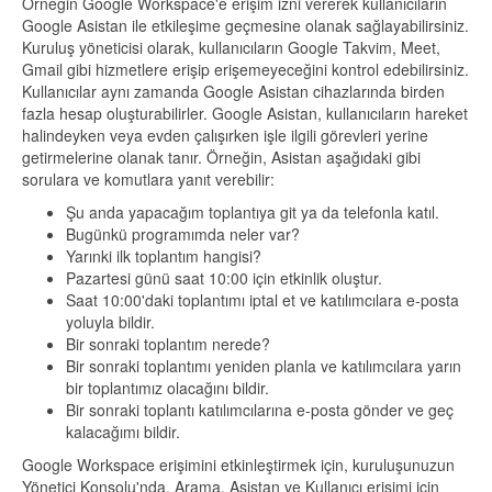
Örneğin Google Workspace'e erişim izni vererek kullanıcıların
Google Asistan ile etkileşime geçmesine olanak sağlayabilirsiniz.
Kuruluş yöneticisi olarak, kullanıcıların Google Takvim, Meet,
Gmail gibi hizmetlere erişip erişemeyeceğini kontrol edebilirsiniz.
Kullanıcılar aynı zamanda Google Asistan cihazlarında birden
fazla hesap oluşturabilirler. Google Asistan, kullanıcıların hareket
halindeyken veya evden çalışırken işle ilgili görevleri yerine
getirmelerine olanak tanır. Örneğin, Asistan aşağıdaki gibi
sorulara ve komutlara yanıt verebilir:
Şu anda yapacağım toplantıya git ya da telefonla katıl.
Bugünkü programımda neler var?
Yarınki ilk toplantım hangisi?
Pazartesi günü saat 10:00 için etkinlik oluştur.
Saat 10:00'daki toplantımı iptal et ve katılımcılara e-posta
yoluyla bildir.
Bir sonraki toplantım nerede?
Bir sonraki toplantımı yeniden planla ve katılımcılara yarın
bir toplantımız olacağını bildir.
Bir sonraki toplantı katılımcılarına e-posta gönder ve geç
kalacağımı bildir.
Google Workspace erişimini etkinleştirmek için, kuruluşunuzun
Yönetici Konsolu'nda, Arama, Asistan ve Kullanıcı erişimi için