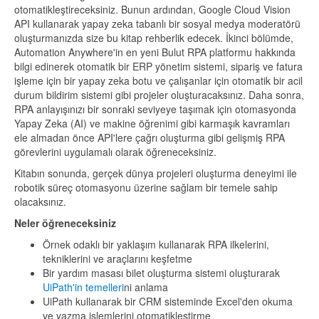
otomatikleştireceksiniz. Bunun ardından, Google Cloud Vision
API kullanarak yapay zeka tabanlı bir sosyal medya moderatörü
oluşturmanızda size bu kitap rehberlik edecek. İkinci bölümde,
Automation Anywhere'in en yeni Bulut RPA platformu hakkında
bilgi edinerek otomatik bir ERP yönetim sistemi, sipariş ve fatura
işleme için bir yapay zeka botu ve çalışanlar için otomatik bir acil
durum bildirim sistemi gibi projeler oluşturacaksınız. Daha sonra,
RPA anlayışınızı bir sonraki seviyeye taşımak için otomasyonda
Yapay Zeka (AI) ve makine öğrenimi gibi karmaşık kavramları
ele almadan önce API'lere çağrı oluşturma gibi gelişmiş RPA
görevlerini uygulamalı olarak öğreneceksiniz.
Kitabın sonunda, gerçek dünya projeleri oluşturma deneyimi ile
robotik süreç otomasyonu üzerine sağlam bir temele sahip
olacaksınız.
Neler öğreneceksiniz
Örnek odaklı bir yaklaşım kullanarak RPA ilkelerini,
tekniklerini ve araçlarını keşfetme
Bir yardım masası bilet oluşturma sistemi oluşturarak
UiPath'in temelleri
ni anlama
UiPath kullanarak bir CRM sisteminde Excel'den okuma
ve yazma işlemlerini otomatikleştirme