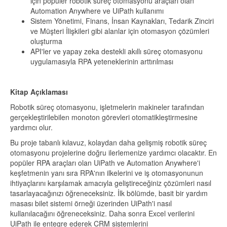
için popüler robotik süreç otomasyonu araçları olan
Automation Anywhere ve UiPath kullanımı
Sistem Yönetimi, Finans, İnsan Kaynakları, Tedarik Zinciri
ve Müşteri İlişkileri gibi alanlar için otomasyon çözümleri
oluşturma
API'ler ve yapay zeka destekli akıllı süreç otomasyonu
uygulamasıyla RPA yeteneklerinin arttırılması
Kitap Açıklaması
Robotik süreç otomasyonu, işletmelerin makineler tarafından
gerçekleştirilebilen monoton görevleri otomatikleştirmesine
yardımcı olur.
Bu proje tabanlı kılavuz, kolaydan daha gelişmiş robotik süreç
otomasyonu projelerine doğru ilerlemenize yardımcı olacaktır. En
popüler RPA araçları olan UiPath ve Automation Anywhere'i
keşfetmenin yanı sıra RPA'nın ilkelerini ve iş otomasyonunun
ihtiyaçlarını karşılamak amacıyla geliştireceğiniz çözümleri nasıl
tasarlayacağınızı öğreneceksiniz. İlk bölümde, basit bir yardım
masası bilet sistemi örneği üzerinden UiPath'i nasıl
kullanılacağını öğreneceksiniz. Daha sonra Excel verilerini
UiPath ile entegre ederek CRM sistemlerini