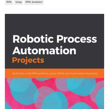
RPA
kitap
RPA örnekleri