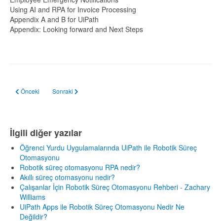
Using AI and RPA for Invoice Processing
Appendix A and B for UiPath
Appendix: Looking forward and Next Steps
Önceki makale: Dijital işgücü Platformları ve İstihdamın Geleceği
Sonraki makale: Çalışanlar İçin Robotik Süreç Otomasyonu Reh
Önceki
Sonraki
İlgili diğer yazılar
Öğrenci Yurdu Uygulamalarında UiPath ile Robotik Süreç
Otomasyonu
Robotik süreç otomasyonu RPA nedir?
Akıllı süreç otomasyonu nedir?
Çalışanlar İçin Robotik Süreç Otomasyonu Rehberi - Zachary
Williams
UiPath Apps ile Robotik Süreç Otomasyonu Nedir Ne
Değildir?