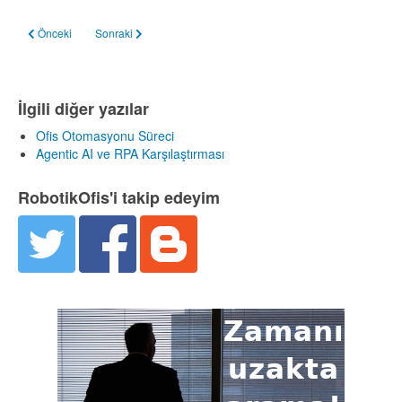
Önceki makale: Küçük İşletmelerde Robotik Süreç Otomasyonu için 5 İpucu
Sonraki makale: Ofis Otomasyonu Süreci
Önceki
Sonraki
İlgili diğer yazılar
Ofis Otomasyonu Süreci
Agentic AI ve RPA Karşılaştırması
RobotikOfis'i takip edeyim