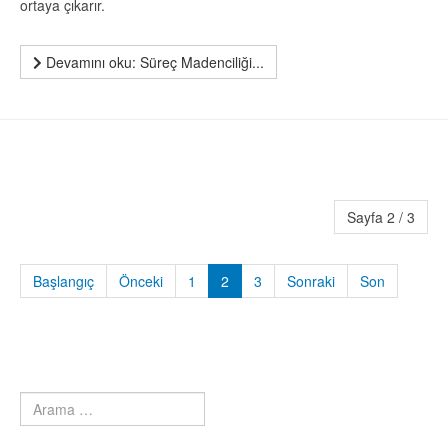
ortaya çıkarır.
Devamını oku: Süreç Madenciliği...
Sayfa 2 / 3
Başlangıç
Önceki
1
2
3
Sonraki
Son
Arama
Type 2 or more characters for results.