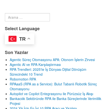
Arama
Type 2 or more characters for results.
Select Language
TR
Son Yazılar
Agentic Süreç Otomasyonu APA: Otonom İşlerin Zirvesi
Agentic AI ve RPA Karşılaştırması
RPA Trendleri: 2025'te İş Dünyası Dijital Dönüşüm
Sürecindeki 10 Trend
Robomotion RPA
RPAaaS (RPA as a Service): Bulut Tabanlı Robotik Süreç
Otomasyonu
Autopilot ve Copilot Entegrasyonu ile Pürüzsüz İş Akışı
Bankacılık Sektöründe RPA ile Banka Süreçlerinde Verimlilik
Projesi
2024 Yılı İçin En İyi 10 RPA Aracı ve Yazılımı