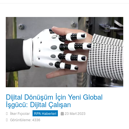
Dijital Dönüşüm İçin Yeni Global
İşgücü: Dijital Çalışan
İlker Fıçıcılar
RPA Haberleri
23 Mart 2023
Görüntüleme: 4336