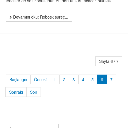
tehditler de söz konusudur. Bu dört unsuru açacak olursak...
Devamını oku: Robotik süreç...
Sayfa 6 / 7
Başlangıç
Önceki
1
2
3
4
5
6
7
Sonraki
Son
Arama