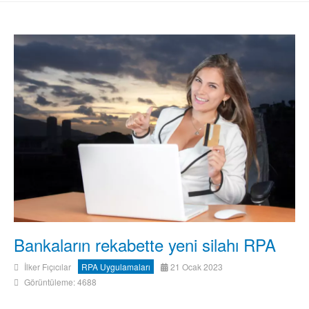
Bankaların rekabette yeni silahı RPA
İlker Fıçıcılar
RPA Uygulamaları
21 Ocak 2023
Görüntüleme: 4688