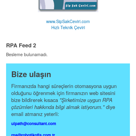
www.SipSakCeviri.com
Hızlı Teknik Çeviri
RPA Feed 2
Besleme bulunamadı.
Bize ulaşın
Firmanızda hangi süreçlerin otomasyona uygun
olduğunu öğrenmek için firmanızın web sitesini
bize bildirerek kısaca
"Şirketimize uygun RPA
çözümleri hakkında bilgi almak istiyorum."
diye
email atmanız yeterli:
uipath@consultant.com
rpa@robotikofis.com.tr