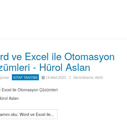
d ve Excel ile Otomasyon
ümleri - Hürol Aslan
ıçıcılar
KİTAP TANITIMI
14 Mart 2023
Görüntüleme: 4643
 Excel ile Otomasyon Çözümleri
Hürol Aslan
mını oku: Word ve Excel ile...