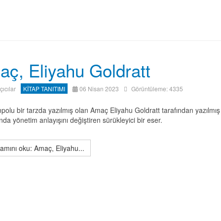
ç, Eliyahu Goldratt
ıçıcılar
KİTAP TANITIMI
06 Nisan 2023
Görüntüleme: 4335
mpolu bir tarzda yazılmış olan Amaç Eliyahu Goldratt tarafından yazılmış
da yönetim anlayışını değiştiren sürükleyici bir eser.
mını oku: Amaç, Eliyahu...