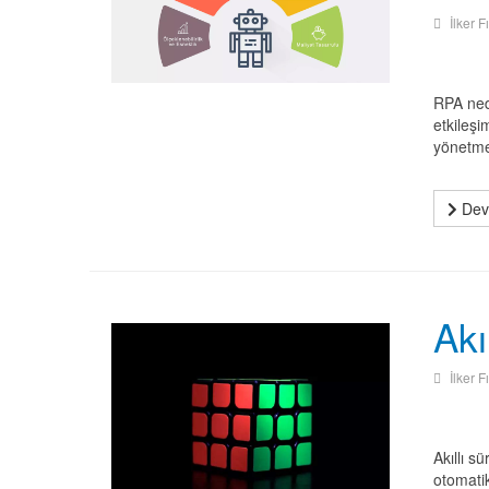
İlker F
RPA nedi
etkileşi
yönetmey
Deva
Akı
İlker F
Akıllı s
otomatik