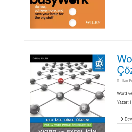
Wor
Çöz
İlker F
Word ve
Yazar: 
Deva