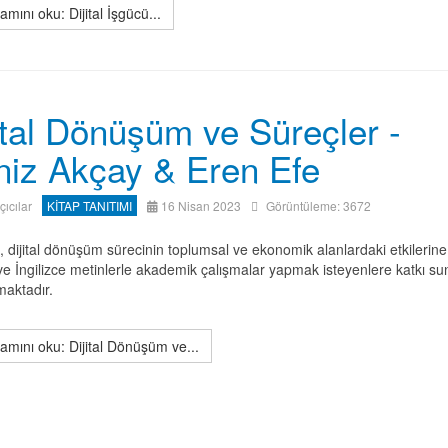
mını oku: Dijital İşgücü...
ital Dönüşüm ve Süreçler -
iz Akçay & Eren Efe
ıçıcılar
KİTAP TANITIMI
16 Nisan 2023
Görüntüleme: 3672
, dijital dönüşüm sürecinin toplumsal ve ekonomik alanlardaki etkilerine
ve İngilizce metinlerle akademik çalışmalar yapmak isteyenlere katkı s
aktadır.
mını oku: Dijital Dönüşüm ve...