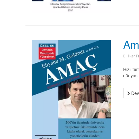
Ama
İlker F
Hızlı te
dünyasın
Deva