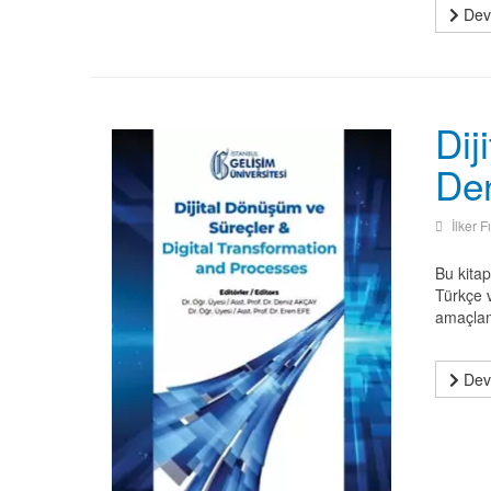
Deva
Dij
Den
İlker F
Bu kitap
Türkçe 
amaçlam
Deva