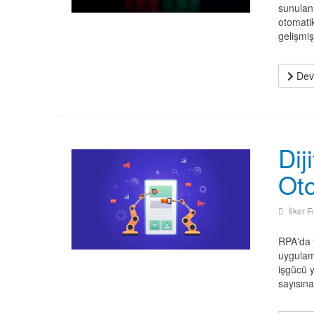
sunulan 
otomatik
gelişmiş 
Deva
Dij
Oto
İlker F
RPA'da y
uygulama
işgücü y
sayısına