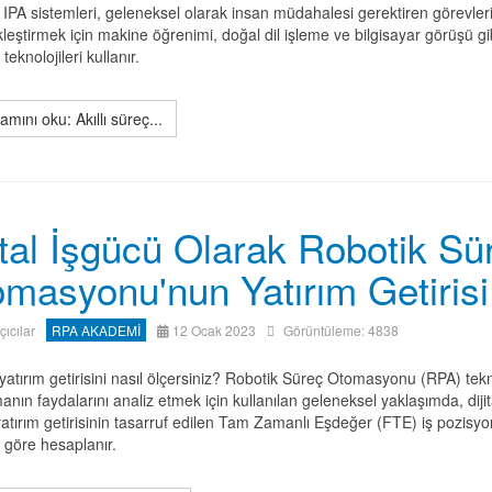
IPA sistemleri, geleneksel olarak insan müdahalesi gerektiren görevler
leştirmek için makine öğrenimi, doğal dil işleme ve bilgisayar görüşü gi
teknolojileri kullanır.
mını oku: Akıllı süreç...
ital İşgücü Olarak Robotik Sü
masyonu'nun Yatırım Getirisi
ıçıcılar
RPA AKADEMİ
12 Ocak 2023
Görüntüleme: 4838
atırım getirisini nasıl ölçersiniz? Robotik Süreç Otomasyonu (RPA) tekno
nın faydalarını analiz etmek için kullanılan geleneksel yaklaşımda, dijit
atırım getirisinin tasarruf edilen Tam Zamanlı Eşdeğer (FTE) iş pozisyo
 göre hesaplanır.