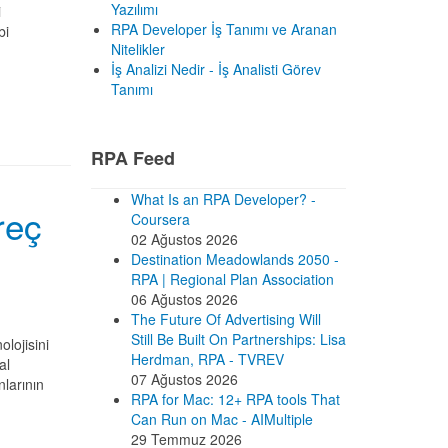
Yazılımı
i
RPA Developer İş Tanımı ve Aranan
bi
Nitelikler
İş Analizi Nedir - İş Analisti Görev
Tanımı
RPA Feed
What Is an RPA Developer? -
reç
Coursera
02 Ağustos 2026
Destination Meadowlands 2050 -
RPA | Regional Plan Association
06 Ağustos 2026
The Future Of Advertising Will
Still Be Built On Partnerships: Lisa
lojisini
Herdman, RPA - TVREV
al
07 Ağustos 2026
nlarının
RPA for Mac: 12+ RPA tools That
Can Run on Mac - AIMultiple
29 Temmuz 2026