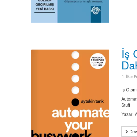
İş 
Da
İlker F
İş Otom
Automat
Stuff
Yazar: 
Deva