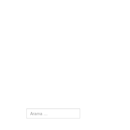
Arama
Type 2 or more characters for results.