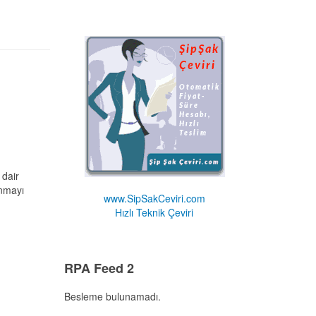
 dair
unmayı
www.SipSakCeviri.com
Hızlı Teknik Çeviri
RPA Feed 2
Besleme bulunamadı.