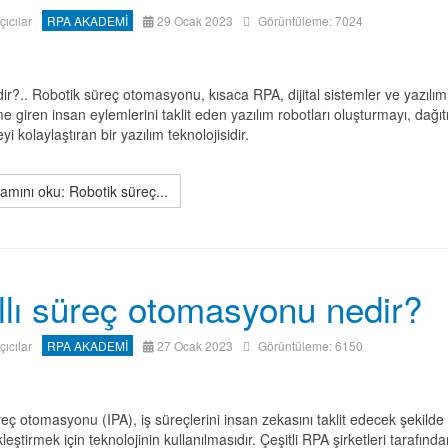
ıçıcılar
RPA AKADEMİ
29 Ocak 2023
Görüntüleme: 7024
r?.. Robotik süreç otomasyonu, kısaca RPA, dijital sistemler ve yazılım
me giren insan eylemlerini taklit eden yazılım robotları oluşturmayı, dağı
i kolaylaştıran bir yazılım teknolojisidir.
mını oku: Robotik süreç...
llı süreç otomasyonu nedir?
ıçıcılar
RPA AKADEMİ
27 Ocak 2023
Görüntüleme: 6150
üreç otomasyonu (IPA), iş süreçlerini insan zekasını taklit edecek şekilde
leştirmek için teknolojinin kullanılmasıdır. Çeşitli RPA şirketleri tarafınd