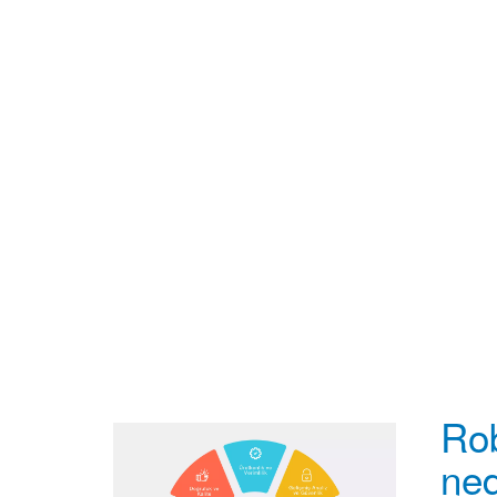
Ro
ned